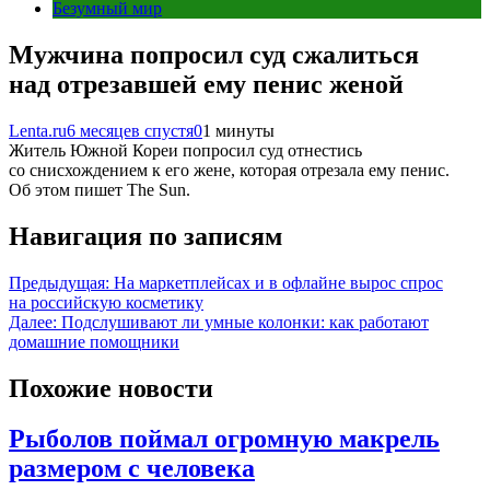
Безумный мир
Мужчина попросил суд сжалиться
над отрезавшей ему пенис женой
Lenta.ru
6 месяцев спустя
0
1 минуты
Житель Южной Кореи попросил суд отнестись
со снисхождением к его жене, которая отрезала ему пенис.
Об этом пишет The Sun.
Навигация по записям
Предыдущая:
На маркетплейсах и в офлайне вырос спрос
на российскую косметику
Далее:
Подслушивают ли умные колонки: как работают
домашние помощники
Похожие новости
Рыболов поймал огромную макрель
размером с человека