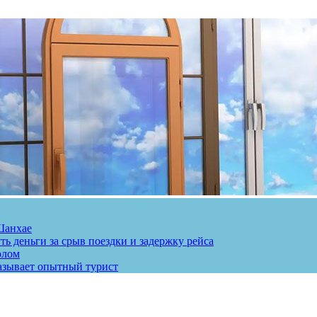
Шанхае
ь деньги за срыв поездки и задержку рейса
олом
казывает опытный турист