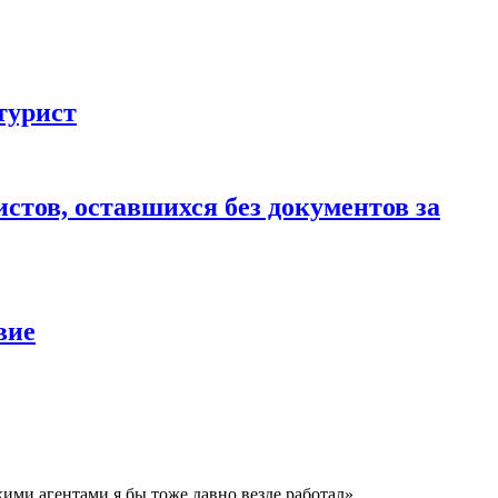
турист
стов, оставшихся без документов за
вие
кими агентами я бы тоже давно везде работал»