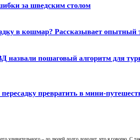
шибки за шведским столом
ездку в кошмар? Рассказывает опытный 
Д назвали пошаговый алгоритм для тури
 пересадку превратить в мини-путешест
го удивительного – до людей долго доходит, что я говорю. С та