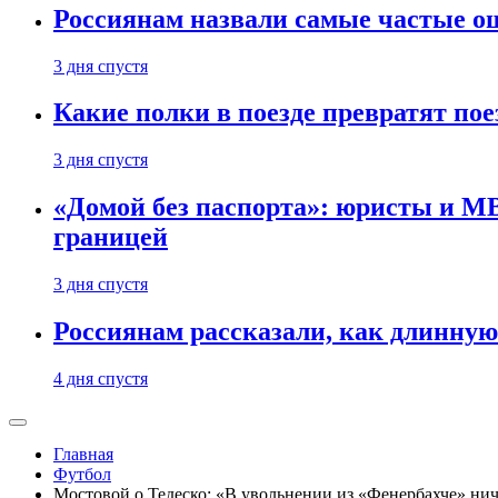
Россиянам назвали самые частые о
3 дня спустя
Какие полки в поезде превратят по
3 дня спустя
«Домой без паспорта»: юристы и МВ
границей
3 дня спустя
Россиянам рассказали, как длинную
4 дня спустя
Главная
Футбол
Мостовой о Тедеско: «В увольнении из «Фенербахче» ниче