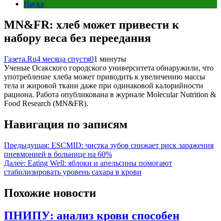
Наука
MN&FR: хлеб может привести к
набору веса без переедания
Газета.Ru
4 месяца спустя
0
1 минуты
Ученые Осакского городского университета обнаружили, что
употребление хлеба может приводить к увеличению массы
тела и жировой ткани даже при одинаковой калорийности
рациона. Работа опубликована в журнале Molecular Nutrition &
Food Research (MN&FR).
Навигация по записям
Предыдущая:
ESCMID: чистка зубов снижает риск заражения
пневмонией в больнице на 60%
Далее:
Eating Well: яблоки и апельсины помогают
стабилизировать уровень сахара в крови
Похожие новости
ПНИПУ: анализ крови способен