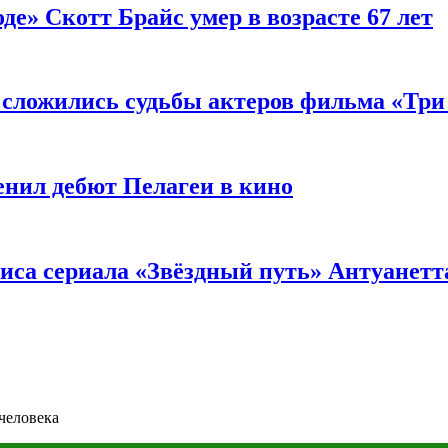
де» Скотт Брайс умер в возрасте 67 лет
к сложились судьбы актеров фильма «Тр
енил дебют Пелагеи в кино
риса сериала «Звёздный путь» Антуанетт
человека