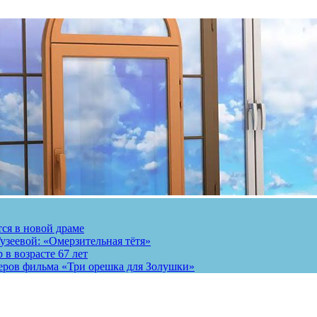
тся в новой драме
узеевой: «Омерзительная тётя»
 в возрасте 67 лет
теров фильма «Три орешка для Золушки»