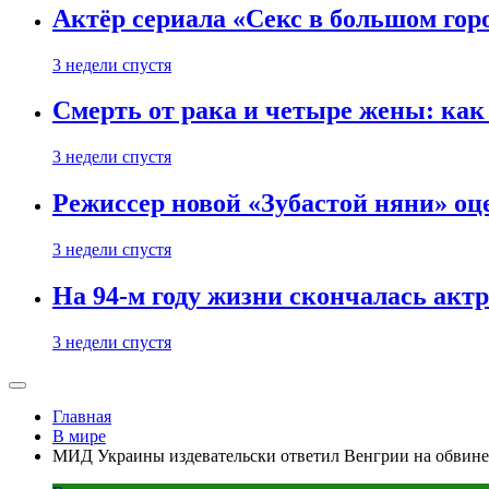
Актёр сериала «Секс в большом горо
3 недели спустя
Смерть от рака и четыре жены: ка
3 недели спустя
Режиссер новой «Зубастой няни» оц
3 недели спустя
На 94-м году жизни скончалась акт
3 недели спустя
Главная
В мире
МИД Украины издевательски ответил Венгрии на обвине