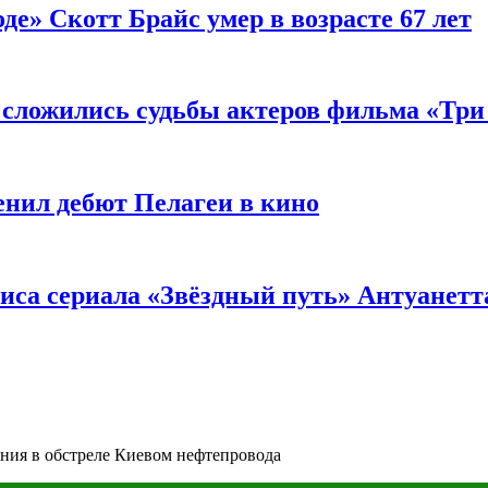
де» Скотт Брайс умер в возрасте 67 лет
к сложились судьбы актеров фильма «Тр
енил дебют Пелагеи в кино
риса сериала «Звёздный путь» Антуанетт
ния в обстреле Киевом нефтепровода