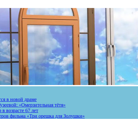
тся в новой драме
узеевой: «Омерзительная тётя»
 в возрасте 67 лет
теров фильма «Три орешка для Золушки»