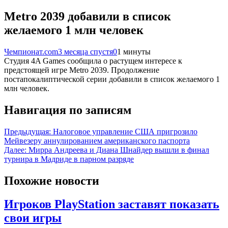
Metro 2039 добавили в список
желаемого 1 млн человек
Чемпионат.com
3 месяца спустя
0
1 минуты
Студия 4A Games сообщила о растущем интересе к
предстоящей игре Metro 2039. Продолжение
постапокалиптической серии добавили в список желаемого 1
млн человек.
Навигация по записям
Предыдущая:
Налоговое управление США пригрозило
Мейвезеру аннулированием американского паспорта
Далее:
Мирра Андреева и Диана Шнайдер вышли в финал
турнира в Мадриде в парном разряде
Похожие новости
Игроков PlayStation заставят показать
свои игры