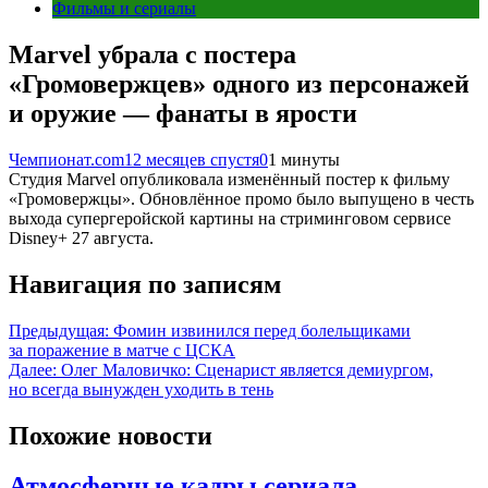
Фильмы и сериалы
Marvel убрала с постера
«Громовержцев» одного из персонажей
и оружие — фанаты в ярости
Чемпионат.com
12 месяцев спустя
0
1 минуты
Студия Marvel опубликовала изменённый постер к фильму
«Громовержцы». Обновлённое промо было выпущено в честь
выхода супергеройской картины на стриминговом сервисе
Disney+ 27 августа.
Навигация по записям
Предыдущая:
Фомин извинился перед болельщиками
за поражение в матче с ЦСКА
Далее:
Олег Маловичко: Сценарист является демиургом,
но всегда вынужден уходить в тень
Похожие новости
Атмосферные кадры сериала