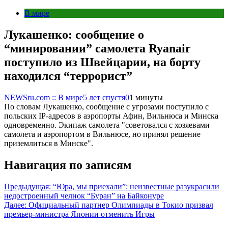
В мире
Лукашенко: сообщение о
“минировании” самолета Ryanair
поступило из Швейцарии, на борту
находился “террорист”
NEWSru.com :: В мире
5 лет спустя
0
1 минуты
По словам Лукашенко, сообщение с угрозами поступило с
польских IP-адресов в аэропорты Афин, Вильнюса и Минска
одновременно. Экипаж самолета "советовался с хозяевами
самолета и аэропортом в Вильнюсе, но принял решение
приземлиться в Минске".
Навигация по записям
Предыдущая:
“Юра, мы приехали”: неизвестные разукрасили
недостроенный челнок “Буран” на Байконуре
Далее:
Официальный партнер Олимпиады в Токио призвал
премьер-министра Японии отменить Игры