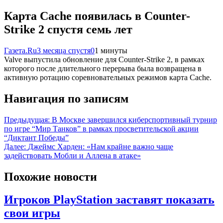
Карта Cache появилась в Counter-
Strike 2 спустя семь лет
Газета.Ru
3 месяца спустя
0
1 минуты
Valve выпустила обновление для Counter-Strike 2, в рамках
которого после длительного перерыва была возвращена в
активную ротацию соревновательных режимов карта Cache.
Навигация по записям
Предыдущая:
В Москве завершился киберспортивный турнир
по игре “Мир Танков” в рамках просветительской акции
“Диктант Победы”
Далее:
Джеймс Харден: «Нам крайне важно чаще
задействовать Мобли и Аллена в атаке»
Похожие новости
Игроков PlayStation заставят показать
свои игры