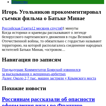
Общество
Игорь Угольников прокомментировал
съемки фильма о Батьке Минае
Российская Газета
12 месяцев спустя
0
1 минуты
Когда историки и краеведы рассказывают о легенде
белорусского партизанского движения в годы Великой
Отечественной войны, то обязательно с гордостью называют
территорию, на которой располагалось соединение народных
мстителей Батьки Миная, «островом…
Навигация по записям
Предыдущая:
Комментатор Боярский извинился
за высказывания о женщинах-арбитрах
Далее:
Около 2,7 тыс. машин застряли у Крымского моста
Похожие новости
Россиянам рассказали об опасности
оформления визы во Францию