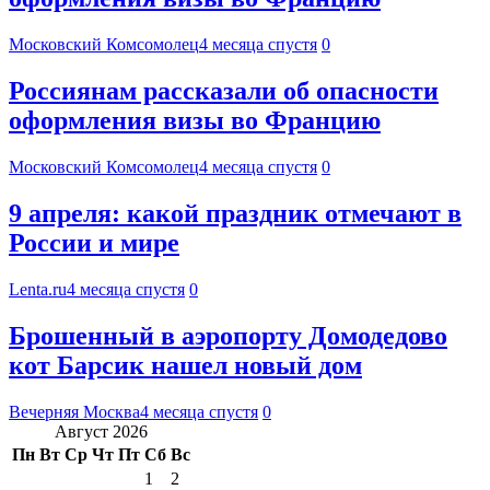
Московский Комсомолец
4 месяца спустя
0
Россиянам рассказали об опасности
оформления визы во Францию
Московский Комсомолец
4 месяца спустя
0
9 апреля: какой праздник отмечают в
России и мире
Lenta.ru
4 месяца спустя
0
Брошенный в аэропорту Домодедово
кот Барсик нашел новый дом
Вечерняя Москва
4 месяца спустя
0
Август 2026
Пн
Вт
Ср
Чт
Пт
Сб
Вс
1
2