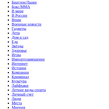
Биатлон/Лыжи
Бокс/MMA
В мире
В России
Вещи
Военные новости
Гаджеты
Дети
Дом и сад
Еда
Звёзды
Здоровье
Игры
Импортозамещение
Интернет
Истории
Компании
Криминал
Культура
Лайфхаки
Летние виды спорта
Личный счет
Люди
Места
Мнения