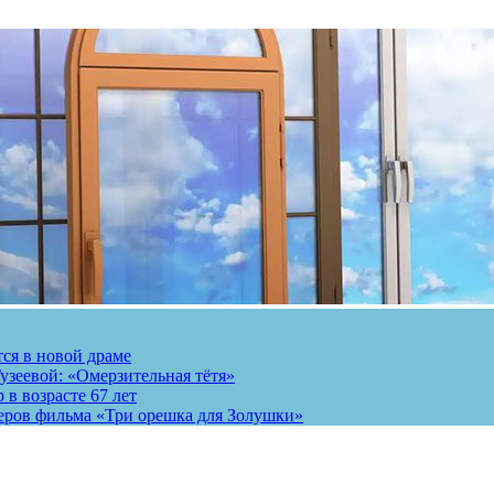
тся в новой драме
узеевой: «Омерзительная тётя»
 в возрасте 67 лет
теров фильма «Три орешка для Золушки»