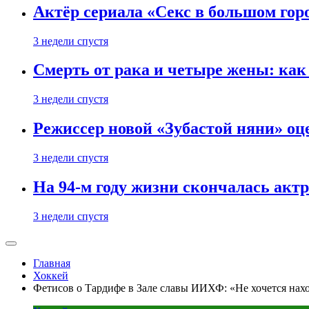
Актёр сериала «Секс в большом горо
3 недели спустя
Смерть от рака и четыре жены: ка
3 недели спустя
Режиссер новой «Зубастой няни» оц
3 недели спустя
На 94-м году жизни скончалась акт
3 недели спустя
Главная
Хоккей
Фетисов о Тардифе в Зале славы ИИХФ: «Не хочется нахо