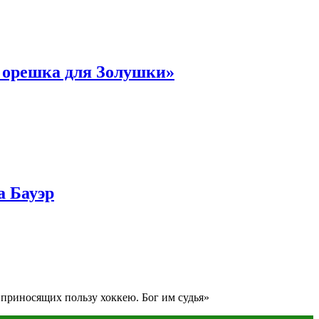
и орешка для Золушки»
а Бауэр
 приносящих пользу хоккею. Бог им судья»