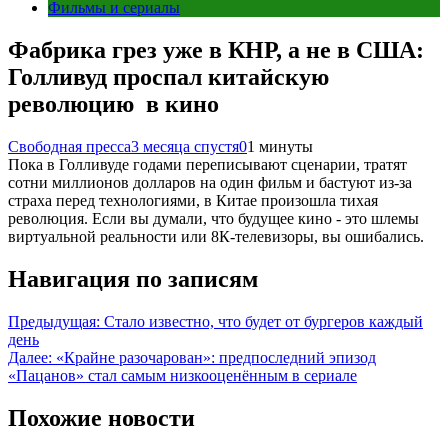
Фильмы и сериалы
Фабрика грез уже в КНР, а не в США:
Голливуд проспал китайскую
революцию в кино
Свободная пресса
3 месяца спустя
0
1 минуты
Пока в Голливуде годами переписывают сценарии, тратят
сотни миллионов долларов на один фильм и бастуют из-за
страха перед технологиями, в Китае произошла тихая
революция. Если вы думали, что будущее кино - это шлемы
виртуальной реальности или 8К-телевизоры, вы ошибались.
Навигация по записям
Предыдущая:
Стало известно, что будет от бургеров каждый
день
Далее:
«Крайне разочарован»: предпоследний эпизод
«Пацанов» стал самым низкооценённым в сериале
Похожие новости