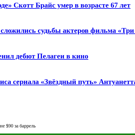
де» Скотт Брайс умер в возрасте 67 лет
к сложились судьбы актеров фильма «Тр
енил дебют Пелагеи в кино
риса сериала «Звёздный путь» Антуанетт
е $90 за баррель