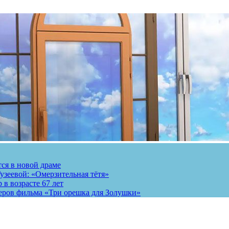
тся в новой драме
узеевой: «Омерзительная тётя»
 в возрасте 67 лет
теров фильма «Три орешка для Золушки»