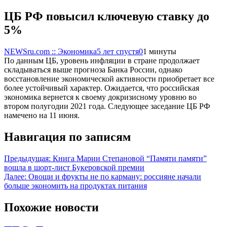
ЦБ РФ повысил ключевую ставку до
5%
NEWSru.com :: Экономика
5 лет спустя
0
1 минуты
По данным ЦБ, уровень инфляции в стране продолжает
складываться выше прогноза Банка России, однако
восстановление экономической активности приобретает все
более устойчивый характер. Ожидается, что российская
экономика вернется к своему докризисному уровню во
втором полугодии 2021 года. Следующее заседание ЦБ РФ
намечено на 11 июня.
Навигация по записям
Предыдущая:
Книга Марии Степановой “Памяти памяти”
вошла в шорт-лист Букеровской премии
Далее:
Овощи и фрукты не по карману: россияне начали
больше экономить на продуктах питания
Похожие новости