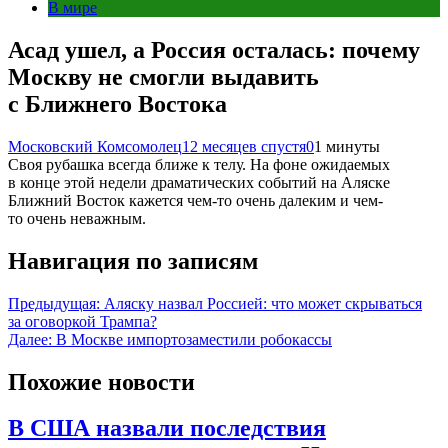
В мире
Асад ушел, а Россия осталась: почему
Москву не смогли выдавить
с Ближнего Востока
Московский Комсомолец
12 месяцев спустя
0
1 минуты
Своя рубашка всегда ближе к телу. На фоне ожидаемых
в конце этой недели драматических событий на Аляске
Ближний Восток кажется чем-то очень далеким и чем-
то очень неважным.
Навигация по записям
Предыдущая:
Аляску назвал Россией: что может скрываться
за оговоркой Трампа?
Далее:
В Москве импортозаместили робокассы
Похожие новости
В США назвали последствия