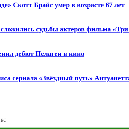
де» Скотт Брайс умер в возрасте 67 лет
к сложились судьбы актеров фильма «Тр
енил дебют Пелагеи в кино
риса сериала «Звёздный путь» Антуанетт
в ЕС