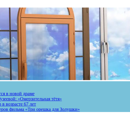
тся в новой драме
узеевой: «Омерзительная тётя»
 в возрасте 67 лет
теров фильма «Три орешка для Золушки»