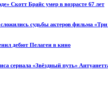
де» Скотт Брайс умер в возрасте 67 лет
к сложились судьбы актеров фильма «Тр
енил дебют Пелагеи в кино
риса сериала «Звёздный путь» Антуанетт