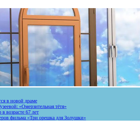
тся в новой драме
узеевой: «Омерзительная тётя»
 в возрасте 67 лет
теров фильма «Три орешка для Золушки»