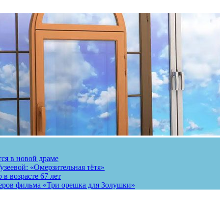
тся в новой драме
узеевой: «Омерзительная тётя»
 в возрасте 67 лет
теров фильма «Три орешка для Золушки»