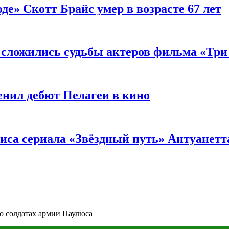
де» Скотт Брайс умер в возрасте 67 лет
к сложились судьбы актеров фильма «Тр
енил дебют Пелагеи в кино
риса сериала «Звёздный путь» Антуанетт
о солдатах армии Паулюса