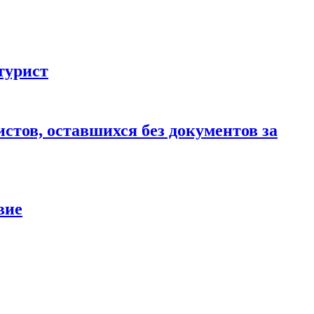
турист
стов, оставшихся без документов за
вие