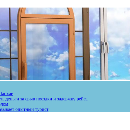
Шанхае
ь деньги за срыв поездки и задержку рейса
олом
казывает опытный турист