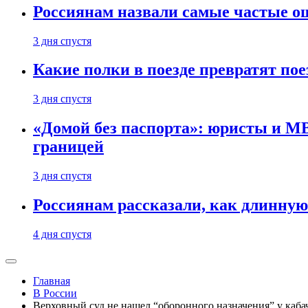
Россиянам назвали самые частые о
3 дня спустя
Какие полки в поезде превратят по
3 дня спустя
«Домой без паспорта»: юристы и МВ
границей
3 дня спустя
Россиянам рассказали, как длинную
4 дня спустя
Главная
В России
Верховный суд не нашел “оборонного назначения” у каба