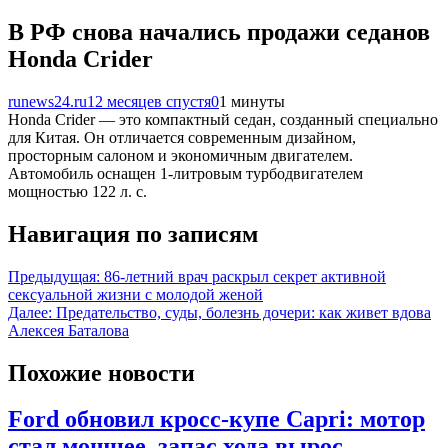
В РФ снова начались продажи седанов
Honda Crider
runews24.ru
12 месяцев спустя
0
1 минуты
Honda Crider — это компактный седан, созданный специально
для Китая. Он отличается современным дизайном,
просторным салоном и экономичным двигателем.
Автомобиль оснащен 1-литровым турбодвигателем
мощностью 122 л. с.
Навигация по записям
Предыдущая:
86-летний врач раскрыл секрет активной
сексуальной жизни с молодой женой
Далее:
Предательство, суды, болезнь дочери: как живет вдова
Алексея Баталова
Похожие новости
Ford обновил кросс-купе Capri: мотор
стал мощнее, запас хода вырос