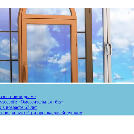
тся в новой драме
узеевой: «Омерзительная тётя»
 в возрасте 67 лет
теров фильма «Три орешка для Золушки»