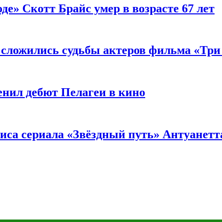
де» Скотт Брайс умер в возрасте 67 лет
к сложились судьбы актеров фильма «Тр
енил дебют Пелагеи в кино
риса сериала «Звёздный путь» Антуанетт