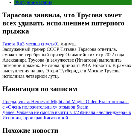
Фигурное катание
Тарасова заявила, что Трусова хочет
всех удивить исполнением пятерного
прыжка
Газета.Ru
3 месяца спустя
0
1 минуты
Заслуженный тренер СССР Татьяна Тарасова ответила,
сможет ли серебряный призер Олимпийских игр 2022 года
Александра Трусова (в замужестве (Игнатова) выполнить
пятерной прыжок. Ее слова приводит РИА Новости. В рамках
выступления на шоу Этери Тутберидзе в Москве Трусова
исполнила четверной лутц.
Навигация по записям
Предыдущая:
Heroes of Might and Magic: Olden Era стартовала
с «Очень положительных» отзывов Steam
Далее:
Чараева не смогла выйти в 1/2 финала «челленджера» в
Испании, проиграв Касаткиной
Похожие новости