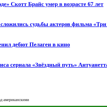
де» Скотт Брайс умер в возрасте 67 лет
к сложились судьбы актеров фильма «Тр
енил дебют Пелагеи в кино
риса сериала «Звёздный путь» Антуанетт
ад американскими