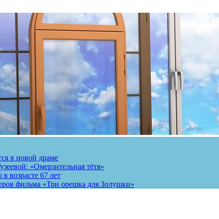
тся в новой драме
узеевой: «Омерзительная тётя»
 в возрасте 67 лет
теров фильма «Три орешка для Золушки»