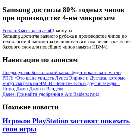
Samsung достигла 80% годных чипов
при производстве 4‑нм микросхем
Ferra.ru
3 месяца спустя
0
1 минуты
Samsung достигла важного рубежа в производстве чипов по
технологии 4 нанометра (используется в том числе в качестве
базового слоя для новейших чипов памяти HBM4).
Навигация по записям
Предыдущая:
Бразильский канал будет показывать матчи
РПЛ: «Это шанс увидеть Луиса Энрике и Дугласа, которые
могут сыграть на ЧМ. В «Зените» есть и другие звезды –
Нино, Джон Джон и Вендел»
Далее:
Где найти удобрения в Arc Raiders: гайд
Похожие новости
Игроков PlayStation заставят показать
свои игры