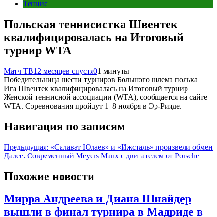
Теннис
Польская теннисистка Швентек
квалифицировалась на Итоговый
турнир WTA
Матч ТВ
12 месяцев спустя
0
1 минуты
Победительница шести турниров Большого шлема полька
Ига Швентек квалифицировалась на Итоговый турнир
Женской теннисной ассоциации (WTA), сообщается на сайте
WTA. Соревнования пройдут 1–8 ноября в Эр‑Рияде.
Навигация по записям
Предыдущая:
«Салават Юлаев» и «Ижсталь» произвели обмен
Далее:
Современный Meyers Manx с двигателем от Porsche
Похожие новости
Мирра Андреева и Диана Шнайдер
вышли в финал турнира в Мадриде в