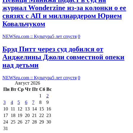
журнал Wonderzine из-за колонки о ее
связях с АП и миллиардером Юрием
Ковальчуком
NEWSru.com :: Культура
5 лет спустя
0
Брэд Питт через суд добился от
Анджелины Джоли совместной опеки
над детьми
NEWSru.com :: Культура
5 лет спустя
0
Август 2026
Пн
Вт
Ср
Чт
Пт
Сб
Вс
1
2
3
4
5
6
7
8
9
10
11
12
13
14
15
16
17
18
19
20
21
22
23
24
25
26
27
28
29
30
31