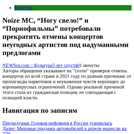
Культура
Noize MC, “Ногу свело!” и
“Порнофильмы” потребовали
прекратить отмены концертов
неугодных артистов под надуманными
предлогами
NEWSru.com :: Культура
5 лет спустя
0
1 минуты
Авторы обращения указывают на "сотни" примеров отмены
концертов по всей стране в 2021 году по разным причинам: от
пропаганды наркотиков и неуважения чувств верующих до
коронавирусных ограничений. Однако реальной причиной
этого стала их гражданская позиция, не совпадающая с
позицией власти.
Навигация по записям
Предыдущая:
Годовая инфляция в России ускорилась
Далее:
Мировые продажи автомобилей в апреле выросли на
77%