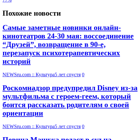
Похожие новости
Самые заметные новинки онлайн-
кинотеатров 24-30 мая: воссоединение
“Друзей”, возвращение в 90-е,
перезапуск психотерапевтических
историй
NEWSru.com :: Культура
5 лет спустя
0
Роскомнадзор предупредил Disney из-за
мультфильма c героем-геем, который
боится рассказать родителям о своей
ориентации
NEWSru.com :: Культура
5 лет спустя
0
Певица Манижа подаст в суд на