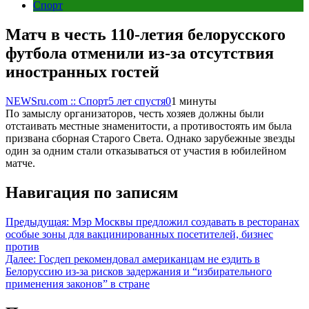
Спорт
Матч в честь 110-летия белорусского
футбола отменили из-за отсутствия
иностранных гостей
NEWSru.com :: Спорт
5 лет спустя
0
1 минуты
По замыслу организаторов, честь хозяев должны были
отстаивать местные знаменитости, а противостоять им была
призвана сборная Старого Света. Однако зарубежные звезды
один за одним стали отказываться от участия в юбилейном
матче.
Навигация по записям
Предыдущая:
Мэр Москвы предложил создавать в ресторанах
особые зоны для вакцинированных посетителей, бизнес
против
Далее:
Госдеп рекомендовал американцам не ездить в
Белоруссию из-за рисков задержания и “избирательного
применения законов” в стране