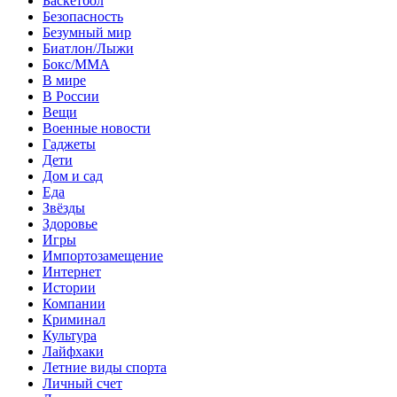
Баскетбол
Безопасность
Безумный мир
Биатлон/Лыжи
Бокс/MMA
В мире
В России
Вещи
Военные новости
Гаджеты
Дети
Дом и сад
Еда
Звёзды
Здоровье
Игры
Импортозамещение
Интернет
Истории
Компании
Криминал
Культура
Лайфхаки
Летние виды спорта
Личный счет