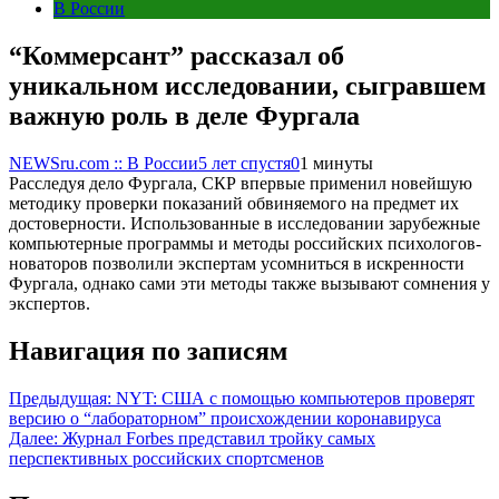
В России
“Коммерсант” рассказал об
уникальном исследовании, сыгравшем
важную роль в деле Фургала
NEWSru.com :: В России
5 лет спустя
0
1 минуты
Расследуя дело Фургала, СКР впервые применил новейшую
методику проверки показаний обвиняемого на предмет их
достоверности. Использованные в исследовании зарубежные
компьютерные программы и методы российских психологов-
новаторов позволили экспертам усомниться в искренности
Фургала, однако сами эти методы также вызывают сомнения у
экспертов.
Навигация по записям
Предыдущая:
NYT: США с помощью компьютеров проверят
версию о “лабораторном” происхождении коронавируса
Далее:
Журнал Forbes представил тройку самых
перспективных российских спортсменов