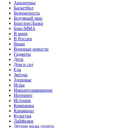
Аналитика
Баскетбол
Безопасность
Безумный мир
Биатлон/Лыжи
Бокс/MMA
В мире
В России
Вещи
Военные новости
Гаджеты
Дети
Дом и сад
Еда
Звёзды
Здоровье
Игры
Импортозамещение
Интернет
Истории
Компании
Криминал
Культура
Лайфхаки
Летние виды спорта