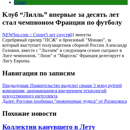
Спорт
Клуб “Лилль” впервые за десять лет
стал чемпионом Франции по футболу
NEWSru.com :: Спорт
5 лет спустя
0
1 минуты
Серебряный призер "ПСЖ" и бронзовый "Монако", за
который выступает полузащитник сборной России Александр
Головин, вместе с "Лиллем" в следующем сезоне сыграют в
Лиге чемпионов, "Лион" и "Марсель" Франция делегирует в
Лигу Европы.
Навигация по записям
Предыдущая:
Правительство выделит свыше 5 млрд рублей
компаниям, занимающимся внедрением технологий
искусственного интеллекта
Далее:
Рогозин пообещал “инженерные чудеса” от Роскосмоса
Похожие новости
Коллектив канувшего в Лету