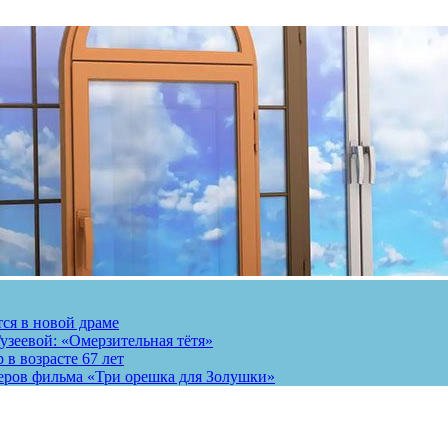
тся в новой драме
узеевой: «Омерзительная тётя»
 в возрасте 67 лет
теров фильма «Три орешка для Золушки»