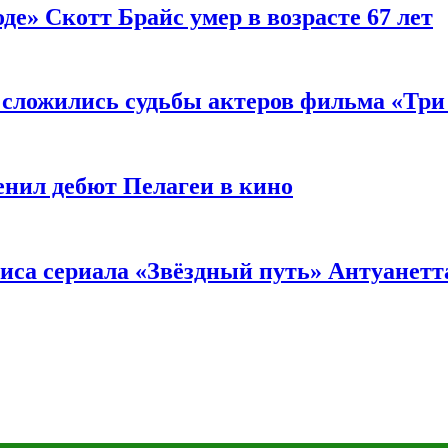
де» Скотт Брайс умер в возрасте 67 лет
к сложились судьбы актеров фильма «Тр
енил дебют Пелагеи в кино
риса сериала «Звёздный путь» Антуанетт