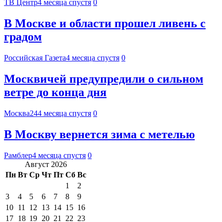
ТВ Центр
4 месяца спустя
0
В Москве и области прошел ливень с
градом
Российская Газета
4 месяца спустя
0
Москвичей предупредили о сильном
ветре до конца дня
Москва24
4 месяца спустя
0
В Москву вернется зима с метелью
Рамблер
4 месяца спустя
0
Август 2026
Пн
Вт
Ср
Чт
Пт
Сб
Вс
1
2
3
4
5
6
7
8
9
10
11
12
13
14
15
16
17
18
19
20
21
22
23