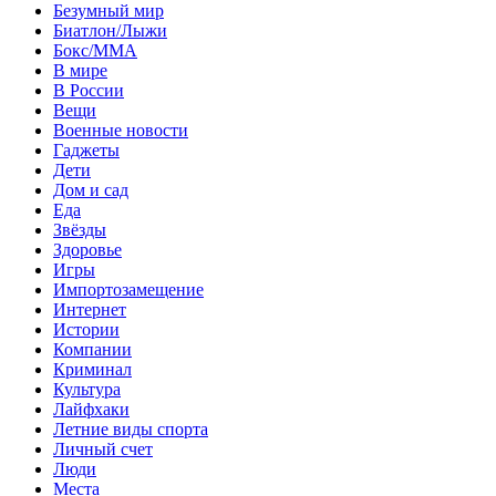
Безумный мир
Биатлон/Лыжи
Бокс/MMA
В мире
В России
Вещи
Военные новости
Гаджеты
Дети
Дом и сад
Еда
Звёзды
Здоровье
Игры
Импортозамещение
Интернет
Истории
Компании
Криминал
Культура
Лайфхаки
Летние виды спорта
Личный счет
Люди
Места