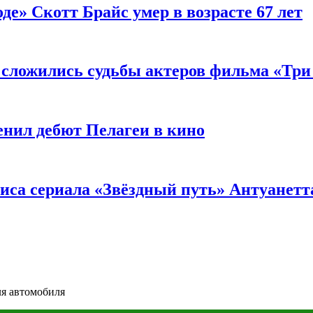
де» Скотт Брайс умер в возрасте 67 лет
к сложились судьбы актеров фильма «Тр
енил дебют Пелагеи в кино
риса сериала «Звёздный путь» Антуанетт
ля автомобиля