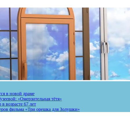
тся в новой драме
узеевой: «Омерзительная тётя»
 в возрасте 67 лет
теров фильма «Три орешка для Золушки»