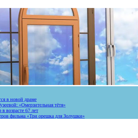
тся в новой драме
узеевой: «Омерзительная тётя»
 в возрасте 67 лет
теров фильма «Три орешка для Золушки»