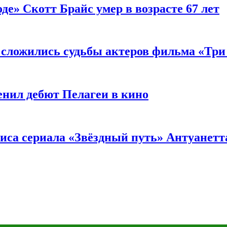
де» Скотт Брайс умер в возрасте 67 лет
к сложились судьбы актеров фильма «Тр
енил дебют Пелагеи в кино
риса сериала «Звёздный путь» Антуанетт