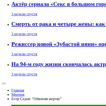
Актёр сериала «Секс в большом горо
3 недели спустя
Смерть от рака и четыре жены: ка
3 недели спустя
Режиссер новой «Зубастой няни» оц
3 недели спустя
На 94-м году жизни скончалась акт
3 недели спустя
Главная
Мнения
Егор Седов: “Обвиняя жертву”