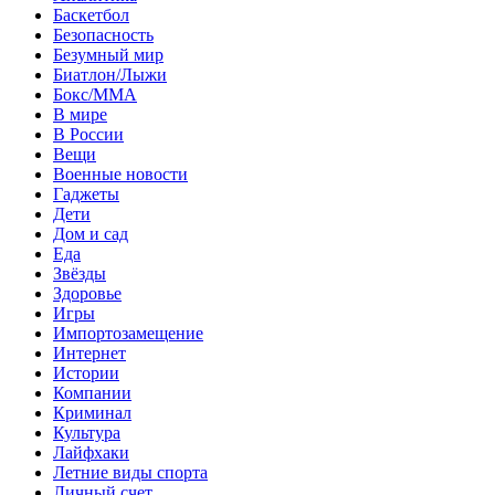
Баскетбол
Безопасность
Безумный мир
Биатлон/Лыжи
Бокс/MMA
В мире
В России
Вещи
Военные новости
Гаджеты
Дети
Дом и сад
Еда
Звёзды
Здоровье
Игры
Импортозамещение
Интернет
Истории
Компании
Криминал
Культура
Лайфхаки
Летние виды спорта
Личный счет